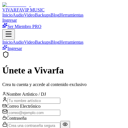
VIVARFA
VIP MUSIC
Inicio
Audio
Video
Backups
Blog
Herramientas
Ingresar
Ser Miembro PRO
Inicio
Audio
Video
Backups
Blog
Herramientas
Ingresar
Únete a
Vivarfa
Crea tu cuenta y accede al contenido exclusivo
Nombre Artístico / DJ
Correo Electrónico
Contraseña