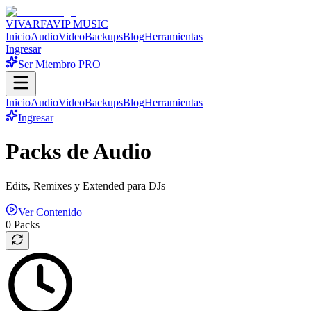
VIVARFA
VIP MUSIC
Inicio
Audio
Video
Backups
Blog
Herramientas
Ingresar
Ser Miembro PRO
Inicio
Audio
Video
Backups
Blog
Herramientas
Ingresar
Packs de Audio
Edits, Remixes y Extended para DJs
Ver Contenido
0
Packs