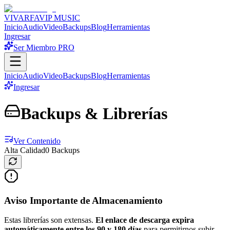
VIVARFA
VIP MUSIC
Inicio
Audio
Video
Backups
Blog
Herramientas
Ingresar
Ser Miembro PRO
Inicio
Audio
Video
Backups
Blog
Herramientas
Ingresar
Backups & Librerías
Ver Contenido
Alta Calidad
0
Backups
Aviso Importante de Almacenamiento
Estas librerías son extensas.
El enlace de descarga expira
automáticamente entre los 90 y 180 días
para permitirnos subir