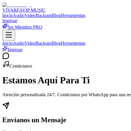
VIVARFA
VIP MUSIC
Inicio
Audio
Video
Backups
Blog
Herramientas
Ingresar
Ser Miembro PRO
Inicio
Audio
Video
Backups
Blog
Herramientas
Ingresar
Contáctanos
Estamos Aquí Para Ti
Atención personalizada
24/7
. Contáctanos por WhatsApp para una re
Envíanos un Mensaje