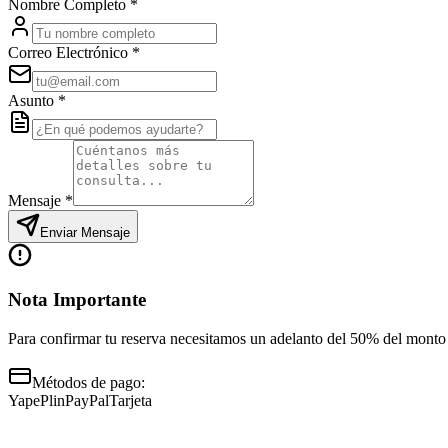
Nombre Completo *
Correo Electrónico *
Asunto *
Mensaje *
Enviar Mensaje
Nota Importante
Para confirmar tu reserva necesitamos un adelanto del
50%
del monto 
Métodos de pago:
Yape
Plin
PayPal
Tarjeta