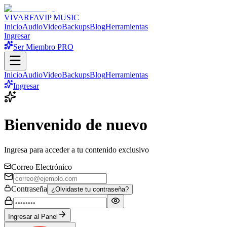
VIVARFA
VIP MUSIC
Inicio
Audio
Video
Backups
Blog
Herramientas
Ingresar
Ser Miembro PRO
Inicio
Audio
Video
Backups
Blog
Herramientas
Ingresar
Bienvenido de nuevo
Ingresa para acceder a tu contenido exclusivo
Correo Electrónico
Contraseña
¿Olvidaste tu contraseña?
Ingresar al Panel